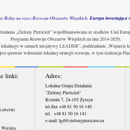
sz Rolny na rzecz Rozwoju Obszarów Wiejskich:
Europa inwestująca w
iałania „Zielony Pierścień” współfinansowana ze środków Unii Euro
Programu Rozwoju Obszarów Wiejskich na lata 2014-2020,
u lokalnego w ramach inicjatywy LEADER”, poddziałanie „Wsparcie ko
jest sprawne wdrażanie lokalnej strategii rozwoju, w tym realizacja Pl
e linki:
Adres:
W
Lokalna Grupa Działania
"Zielony Pierścień"
Kośmin 7, 24-103 Żyrzyn
tel./fax +48 81 50 16 140
ubelski
tel. +48 81 50 16 141
​e-mail: lgd@zielonypierscien.eu
 Wiejska