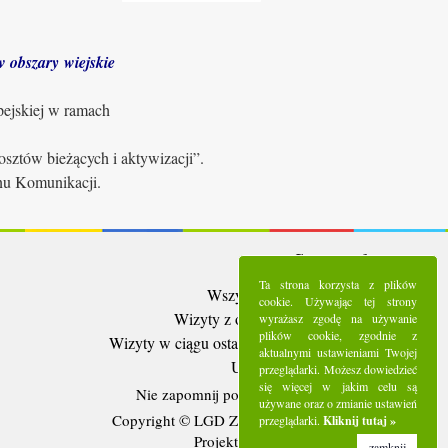
 obszary wiejskie
pejskiej w ramach
sztów bieżących i aktywizacji”.
anu Komunikacji.
Statystyki:
Ta strona korzysta z plików
Wszystkie wizyty:
5291192
cookie. Używając tej strony
Wizyty z ostatnich 30 dni:
95043
wyrażasz zgodę na używanie
plików cookie, zgodnie z
Wizyty w ciągu ostatniego tygodnia:
22257
aktualnymi ustawieniami Twojej
Użytkownicy online:
11
przeglądarki. Możesz dowiedzieć
się więcej w jakim celu są
Nie zapomnij polubić nas na
Facebooku
używane oraz o zmianie ustawień
Copyright © LGD Zielony Pierścień - 2016.
przeglądarki.
Kliknij tutaj »
Projekt i wykonanie - Freeline.
zamknij