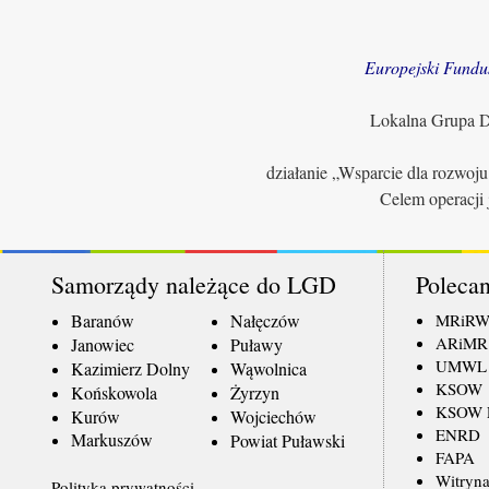
Europejski Fundu
Lokalna Grupa Dz
działanie „Wsparcie dla rozwoj
Celem operacji 
Samorządy należące do LGD
Polecan
Baranów
Nałęczów
MRiR
ARiMR
Janowiec
Puławy
UMWL
Kazimierz Dolny
Wąwolnica
KSOW
Końskowola
Żyrzyn
KSOW L
Kurów
Wojciechów
ENRD
Markuszów
Powiat Puławski
FAPA
Witryna
Polityka prywatności