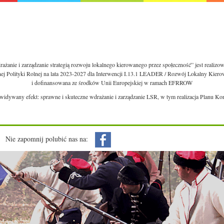
ażanie i zarządzanie strategią rozwoju lokalnego kierowanego przez społeczność” jest realiz
nej Polityki Rolnej na lata 2023-2027 dla Interwencji I.13.1 LEADER / Rozwój Lokalny Kie
i dofinansowana ze środków Unii Europejskiej w ramach EFRROW
ewidywany efekt: sprawne i skuteczne wdrażanie i zarządzanie LSR, w tym realizacja Planu Ko
Nie zapomnij polubić nas na: