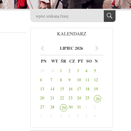
KALENDARZ
LIPIEC 2026
PN
WT
ŚR
CZ
PT
SO
N
29
30
1
2
3
4
5
6
7
8
9
10
11
12
13
14
15
16
17
18
19
20
21
22
23
24
25
26
27
28
30
31
1
2
29
7
3
4
5
6
8
9