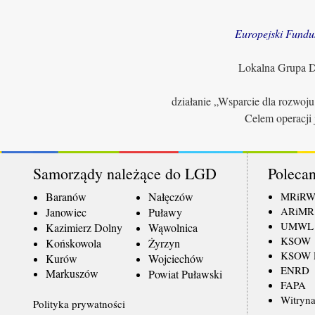
Europejski Fundu
Lokalna Grupa Dz
działanie „Wsparcie dla rozwoj
Celem operacji 
Samorządy należące do LGD
Polecan
Baranów
Nałęczów
MRiR
ARiMR
Janowiec
Puławy
UMWL
Kazimierz Dolny
Wąwolnica
KSOW
Końskowola
Żyrzyn
KSOW L
Kurów
Wojciechów
ENRD
Markuszów
Powiat Puławski
FAPA
Witryna
Polityka prywatności