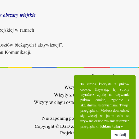
 obszary wiejskie
pejskiej w ramach
sztów bieżących i aktywizacji”.
anu Komunikacji.
Statystyki:
Ta strona korzysta z plików
Wszystkie wizyty:
5289223
cookie. Używając tej strony
Wizyty z ostatnich 30 dni:
93607
wyrażasz zgodę na używanie
plików cookie, zgodnie z
Wizyty w ciągu ostatniego tygodnia:
21018
aktualnymi ustawieniami Twojej
Użytkownicy online:
4
przeglądarki. Możesz dowiedzieć
się więcej w jakim celu są
Nie zapomnij polubić nas na
Facebooku
używane oraz o zmianie ustawień
Copyright © LGD Zielony Pierścień - 2016.
przeglądarki.
Kliknij tutaj »
Projekt i wykonanie - Freeline.
zamknij