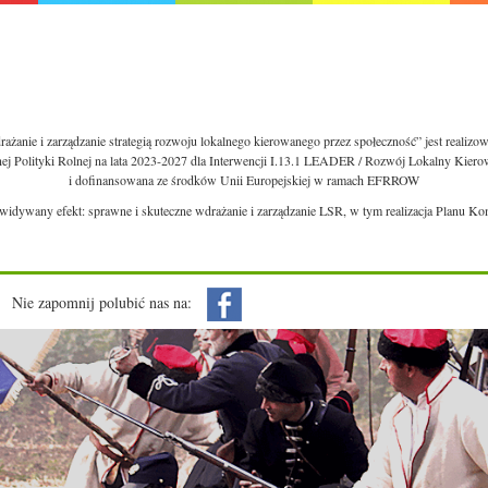
ażanie i zarządzanie strategią rozwoju lokalnego kierowanego przez społeczność” jest realiz
nej Polityki Rolnej na lata 2023-2027 dla Interwencji I.13.1 LEADER / Rozwój Lokalny Kie
i dofinansowana ze środków Unii Europejskiej w ramach EFRROW
ewidywany efekt: sprawne i skuteczne wdrażanie i zarządzanie LSR, w tym realizacja Planu Ko
Nie zapomnij polubić nas na: