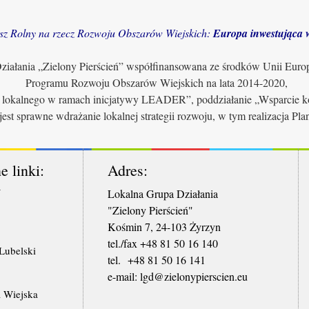
sz Rolny na rzecz Rozwoju Obszarów Wiejskich:
Europa inwestująca w
iałania „Zielony Pierścień” współfinansowana ze środków Unii Euro
Programu Rozwoju Obszarów Wiejskich na lata 2014-2020,
u lokalnego w ramach inicjatywy LEADER”, poddziałanie „Wsparcie ko
jest sprawne wdrażanie lokalnej strategii rozwoju, w tym realizacja Pl
e linki:
Adres:
W
Lokalna Grupa Działania
"Zielony Pierścień"
Kośmin 7, 24-103 Żyrzyn
tel./fax +48 81 50 16 140
ubelski
tel. +48 81 50 16 141
​e-mail: lgd@zielonypierscien.eu
 Wiejska