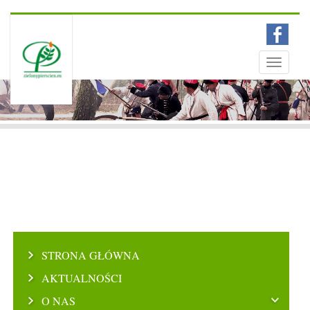
Menu
Toggle
navigati
STRONA GŁÓWNA
AKTUALNOŚCI
O NAS