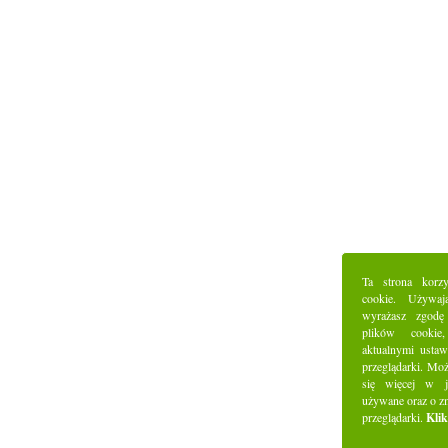
Ta strona korz
cookie. Używaj
wyrażasz zgodę
plików cookie
aktualnymi ustaw
przeglądarki. Mo
się więcej w j
używane oraz o z
przeglądarki.
Klik