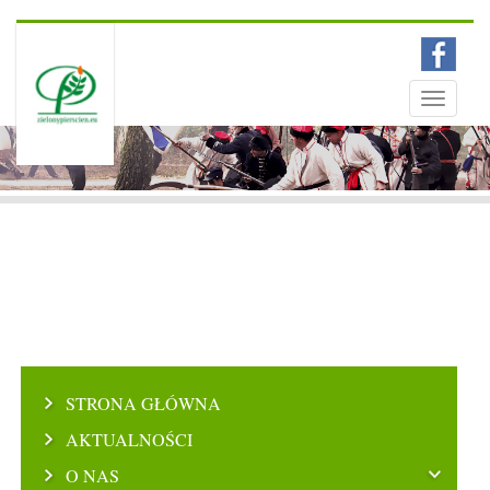
Menu
Toggle
navigati
STRONA GŁÓWNA
AKTUALNOŚCI
O NAS