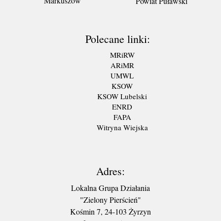
Markuszów
Powiat Puławski
Polecane linki:
MRiRW
ARiMR
UMWL
KSOW
KSOW Lubelski
ENRD
FAPA
Witryna Wiejska
Adres:
Lokalna Grupa Działania
"Zielony Pierścień"
Kośmin 7, 24-103 Żyrzyn