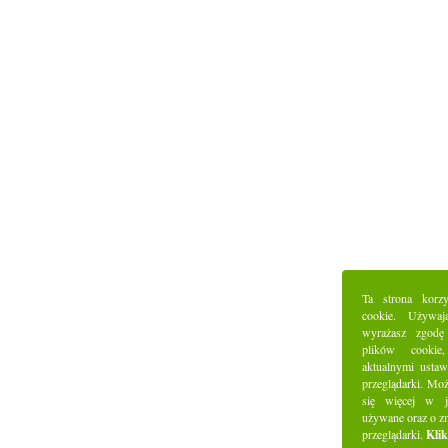
Ta strona korz
cookie. Używaj
wyrażasz zgodę
plików cookie
aktualnymi ustaw
przeglądarki. Mo
się więcej w j
używane oraz o z
przeglądarki.
Klik