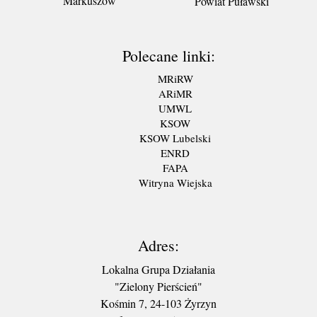
Markuszów
Powiat Puławski
Polecane linki:
MRiRW
ARiMR
UMWL
KSOW
KSOW Lubelski
ENRD
FAPA
Witryna Wiejska
Adres:
Lokalna Grupa Działania
"Zielony Pierścień"
Kośmin 7, 24-103 Żyrzyn