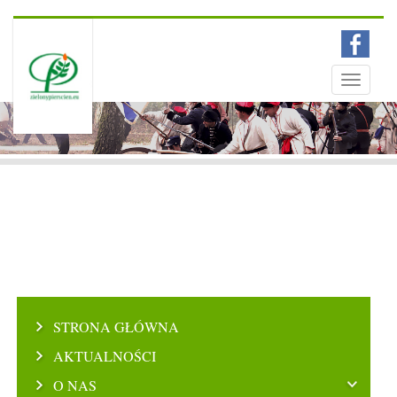
Menu
Toggle
navigati
STRONA GŁÓWNA
AKTUALNOŚCI
O NAS