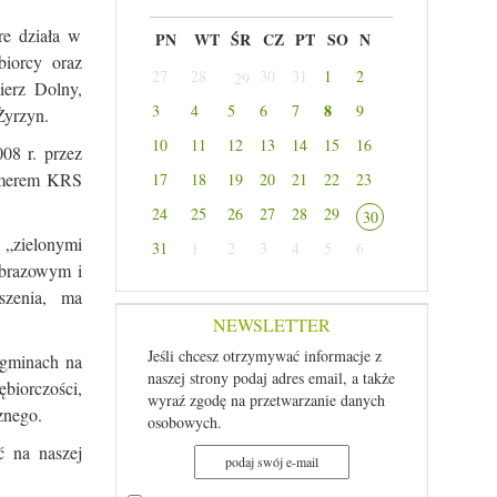
re działa w
PN
WT
ŚR
CZ
PT
SO
N
biorcy oraz
27
28
30
31
1
2
29
ierz Dolny,
8
3
4
5
6
7
9
Żyrzyn.
10
11
12
13
14
15
16
08 r. przez
umerem KRS
17
18
19
20
21
22
23
24
25
26
27
28
29
30
 „zielonymi
31
1
2
3
4
5
6
obrazowym i
szenia, ma
NEWSLETTER
Jeśli chcesz otrzymywać informacje z
 gminach na
naszej strony podaj adres email, a także
biorczości,
wyraź zgodę na przetwarzanie danych
znego.
osobowych.
ć na naszej