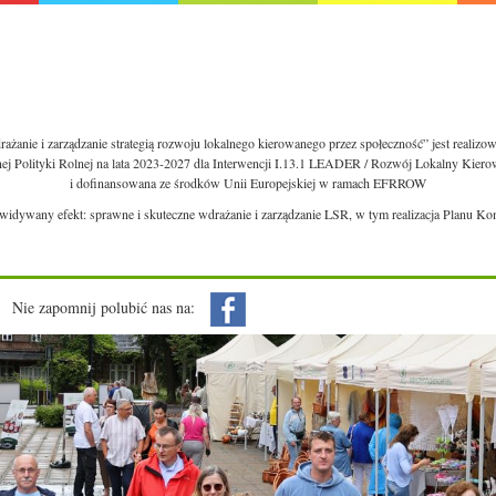
ażanie i zarządzanie strategią rozwoju lokalnego kierowanego przez społeczność” jest realiz
nej Polityki Rolnej na lata 2023-2027 dla Interwencji I.13.1 LEADER / Rozwój Lokalny Kie
i dofinansowana ze środków Unii Europejskiej w ramach EFRROW
ewidywany efekt: sprawne i skuteczne wdrażanie i zarządzanie LSR, w tym realizacja Planu Ko
Nie zapomnij polubić nas na: