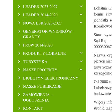
LEADER 2023-2027
Lokalna Gr
formie sto
LEADER 2014-2020
jednostki 
NOWA LSR 2023-2027
Końskowola
GENERATOR WNIOSKÓW -
Stowarzysz
GRANTY
Sąd Rejon
PROW 2014-2020
000030067
PRODUKTY LOKALNE
Nazwa orga
pierścieni
TURYSTYKA
turystycz
NASZE PROJEKTY
szczególnie
BIULETYN ELEKTRONICZNY
Od 2008 r.
NASZE PUBLIKACJE
Lubelszczy
budowanie i
ZAMÓWIENIA –
OGŁOSZENIA
Więcej inf
stronie. Za
KONTAKT