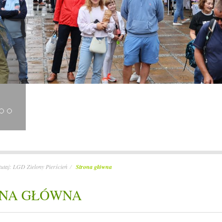
u’u.
ku z
tutaj:
LGD Zielony Pierścień
Strona główna
NA GŁÓWNA