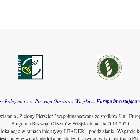
sz Rolny na rzecz Rozwoju Obszarów Wiejskich:
Europa inwestująca w
iałania „Zielony Pierścień” współfinansowana ze środków Unii Euro
Programu Rozwoju Obszarów Wiejskich na lata 2014-2020,
u lokalnego w ramach inicjatywy LEADER”, poddziałanie „Wsparcie ko
jest sprawne wdrażanie lokalnej strategii rozwoju, w tym realizacja Pl