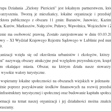
upa Działania „Zielony Pierścień” jest lokalnym partnerstwem, któ
warzyszenia. Tworzą je mieszkańcy, lokalne organizacje i przedsię
sektora publicznego z obszaru 11 gmin: Baranów, Janowiec, Kazim
, Kurów, Markuszów, Nałęczów, Puławy, Wąwolnica, Wojciechów i 
enie ma osobowość prawną. Zostało zarejestrowane w dniu 03.03.20
owy – XI Wydział Krajowego Rejestru Sądowego w Lublinie pod n
9.
nizacji wzięła się od określenia urbanistów i ekologów, którzy
ami” nazywają obszary atrakcyjne pod względem przyrodniczym, kraj
nym okalające miasta. Obszar, na którym działa nasze stowarzy
 wysokie walory turystyczne.
 wspieramy lokalne społeczności na obszarach wiejskich w jedenastu
źnie poprzez pozyskiwanie środków finansowych na rozwój przedsię
nfrastruktury turystycznej i społecznej oraz budowanie kapitału społec
ormacji na temat naszej organizacji i jej działalności można znaleź
praszamy.