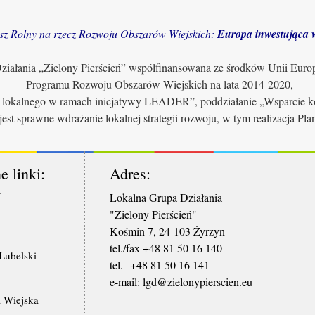
sz Rolny na rzecz Rozwoju Obszarów Wiejskich:
Europa inwestująca w
iałania „Zielony Pierścień” współfinansowana ze środków Unii Euro
Programu Rozwoju Obszarów Wiejskich na lata 2014-2020,
u lokalnego w ramach inicjatywy LEADER”, poddziałanie „Wsparcie ko
jest sprawne wdrażanie lokalnej strategii rozwoju, w tym realizacja Pl
e linki:
Adres:
W
Lokalna Grupa Działania
"Zielony Pierścień"
Kośmin 7, 24-103 Żyrzyn
tel./fax +48 81 50 16 140
ubelski
tel. +48 81 50 16 141
​e-mail: lgd@zielonypierscien.eu
 Wiejska