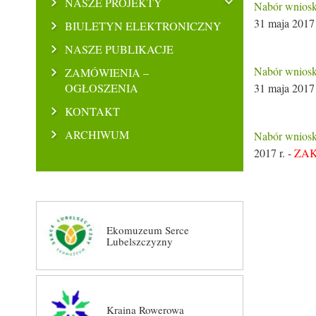
NASZE PROJEKTY
Nabór wniosk
31 maja 2017 
BIULETYN ELEKTRONICZNY
NASZE PUBLIKACJE
Nabór wniosk
ZAMÓWIENIA –
OGŁOSZENIA
31 maja 2017 
KONTAKT
ARCHIWUM
Nabór wniosk
2017 r. -
ZA
Ekomuzeum Serce
Lubelszczyzny
Kraina Rowerowa