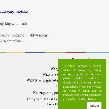
 obszary wiejskie
pejskiej w ramach
sztów bieżących i aktywizacji”.
anu Komunikacji.
Statystyki:
Ta strona korzysta z plików
Wszystkie wizyty:
5288231
cookie. Używając tej strony
Wizyty z ostatnich 30 dni:
92955
wyrażasz zgodę na używanie
plików cookie, zgodnie z
Wizyty w ciągu ostatniego tygodnia:
21070
aktualnymi ustawieniami Twojej
Użytkownicy online:
14
przeglądarki. Możesz dowiedzieć
się więcej w jakim celu są
Nie zapomnij polubić nas na
Facebooku
używane oraz o zmianie ustawień
Copyright © LGD Zielony Pierścień - 2016.
przeglądarki.
Kliknij tutaj »
Projekt i wykonanie - Freeline.
zamknij