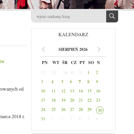
KALENDARZ
SIERPIEŃ 2026
tów
PN
WT
ŚR
CZ
PT
SO
N
27
28
30
31
1
2
29
7
3
4
5
6
8
9
yzowanych od
10
11
12
13
14
15
16
17
18
19
20
21
22
23
24
25
26
27
28
29
30
marca 2018 r.
31
1
2
3
4
5
6