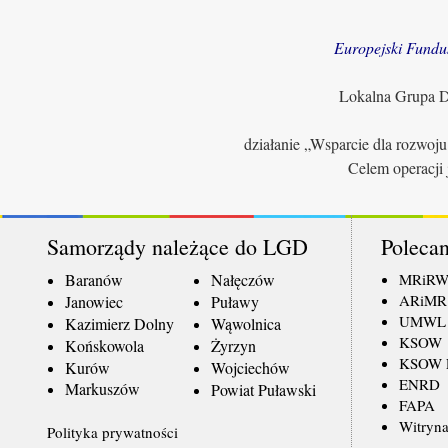
Europejski Fundu
Lokalna Grupa Dz
działanie „Wsparcie dla rozwoj
Celem operacji 
Samorządy należące do LGD
Polecan
Baranów
Nałęczów
MRiR
ARiMR
Janowiec
Puławy
UMWL
Kazimierz Dolny
Wąwolnica
KSOW
Końskowola
Żyrzyn
KSOW L
Kurów
Wojciechów
ENRD
Markuszów
Powiat Puławski
FAPA
Witryna
Polityka prywatności