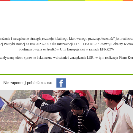
ażanie i zarządzanie strategią rozwoju lokalnego kierowanego przez społeczność” jest realiz
nej Polityki Rolnej na lata 2023-2027 dla Interwencji I.13.1 LEADER / Rozwój Lokalny Kie
i dofinansowana ze środków Unii Europejskiej w ramach EFRROW
ewidywany efekt: sprawne i skuteczne wdrażanie i zarządzanie LSR, w tym realizacja Planu Ko
Nie zapomnij polubić nas na: