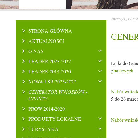
Znajdujesz się tut
STRONA GŁÓWNA
GENER
AKTUALNOŚCI
O NAS
LEADER 2023-2027
Linki do Gen
grantowych
.
LEADER 2014-2020
NOWA LSR 2023-2027
Nabór wniosk
GENERATOR WNIOSKÓW -
GRANTY
5 do 26 marca
PROW 2014-2020
PRODUKTY LOKALNE
Nabór wniosk
TURYSTYKA