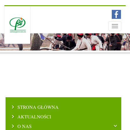
Menu
Toggle
navigati
STRONA GŁÓWNA
AKTUALNOŚCI
O NAS