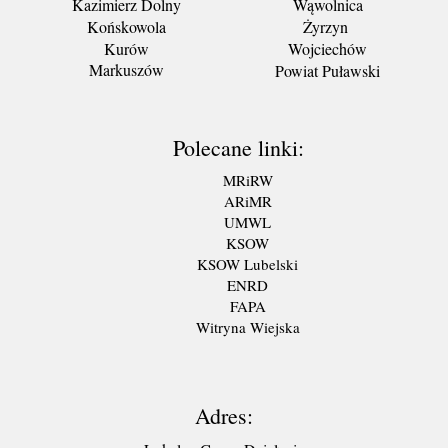
Kazimierz Dolny
Wąwolnica
Końskowola
Żyrzyn
Kurów
Wojciechów
Markuszów
Powiat Puławski
Polecane linki:
MRiRW
ARiMR
UMWL
KSOW
KSOW Lubelski
ENRD
FAPA
Witryna Wiejska
Adres: