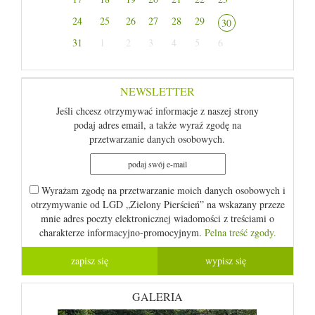
24
25
26
27
28
29
30
31
1
2
3
4
5
6
NEWSLETTER
Jeśli chcesz otrzymywać informacje z naszej strony
podaj adres email, a także wyraź zgodę na
przetwarzanie danych osobowych.
Wyrażam zgodę na przetwarzanie moich danych osobowych i
otrzymywanie od LGD „Zielony Pierścień” na wskazany przeze
mnie adres poczty elektronicznej wiadomości z treściami o
charakterze informacyjno-promocyjnym.
Pelna treść zgody.
GALERIA