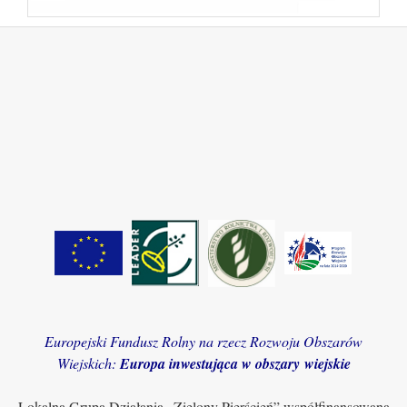
Europejski Fundusz Rolny na rzecz Rozwoju Obszarów
Wiejskich:
Europa inwestująca w obszary wiejskie
Lokalna Grupa Działania „Zielony Pierścień” współfinansowana